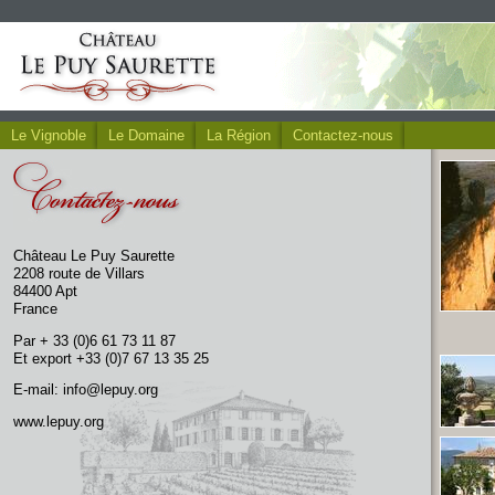
Le Vignoble
Le Domaine
La Région
Contactez-nous
Château Le Puy Saurette
2208 route de Villars
84400 Apt
France
Par + 33 (0)6 61 73 11 87
Et export +33 (0)7 67 13 35 25
E-mail:
info@lepuy.org
www.lepuy.org